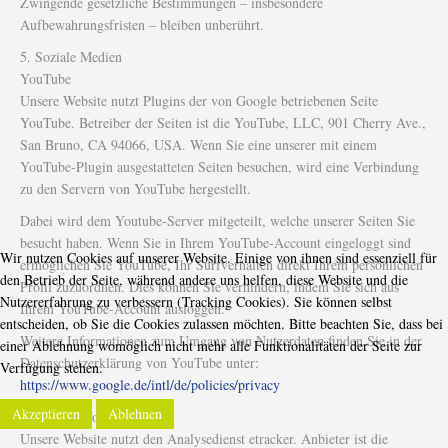
Zwingende gesetzliche Bestimmungen – insbesondere
Aufbewahrungsfristen – bleiben unberührt.
5. Soziale Medien
YouTube
Unsere Website nutzt Plugins der von Google betriebenen Seite
YouTube. Betreiber der Seiten ist die YouTube, LLC, 901 Cherry Ave.,
San Bruno, CA 94066, USA. Wenn Sie eine unserer mit einem
YouTube-Plugin ausgestatteten Seiten besuchen, wird eine Verbindung
zu den Servern von YouTube hergestellt.
Dabei wird dem Youtube-Server mitgeteilt, welche unserer Seiten Sie
besucht haben. Wenn Sie in Ihrem YouTube-Account eingeloggt sind
Wir nutzen Cookies auf unserer Website. Einige von ihnen sind essenziell für
ermöglichen Sie YouTube, Ihr Surfverhalten direkt Ihrem persönlichen
den Betrieb der Seite, während andere uns helfen, diese Website und die
Profil zuzuordnen. Dies können Sie verhindern, indem Sie sich aus
Nutzererfahrung zu verbessern (Tracking Cookies). Sie können selbst
Ihrem YouTube-Account ausloggen.
entscheiden, ob Sie die Cookies zulassen möchten. Bitte beachten Sie, dass bei
Weitere Informationen zum Umgang von Nutzerdaten finden Sie in der
einer Ablehnung womöglich nicht mehr alle Funktionalitäten der Seite zur
Datenschutzerklärung von YouTube unter:
Verfügung stehen.
https://www.google.de/intl/de/policies/privacy
Akzeptieren
Ablehnen
6. Analyse-Tool: etracker
Unsere Website nutzt den Analysedienst etracker. Anbieter ist die