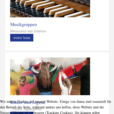
Musikgruppen
Mitmachen und Zuhören
weiter lesen
Wir nutzen Cookies auf unserer Website. Einige von ihnen sind essenziell für
Kinder und Jugend
den Betrieb der Seite, während andere uns helfen, diese Website und die
Unsere Jugendarbeit
Nutzererfahrung zu verbessern (Tracking Cookies). Sie können selbst