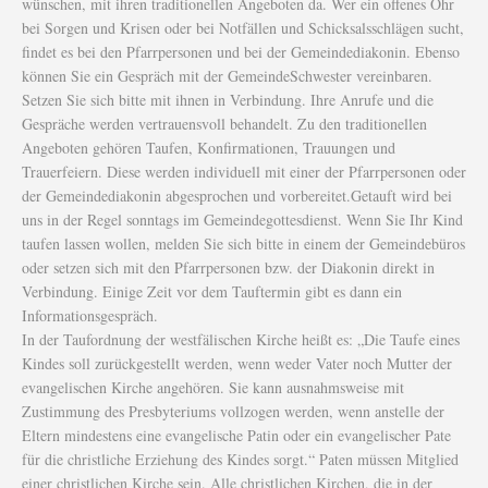
wünschen, mit ihren traditionellen Angeboten da. Wer ein offenes Ohr
bei Sorgen und Krisen oder bei Notfällen und Schicksalsschlägen sucht,
findet es bei den Pfarrpersonen und bei der Gemeindediakonin. Ebenso
können Sie ein Gespräch mit der GemeindeSchwester vereinbaren.
Setzen Sie sich bitte mit ihnen in Verbindung. Ihre Anrufe und die
Gespräche werden vertrauensvoll behandelt. Zu den traditionellen
Angeboten gehören Taufen, Konfirmationen, Trauungen und
Trauerfeiern. Diese werden individuell mit einer der Pfarrpersonen oder
der Gemeindediakonin abgesprochen und vorbereitet.Getauft wird bei
uns in der Regel sonntags im Gemeindegottesdienst. Wenn Sie Ihr Kind
taufen lassen wollen, melden Sie sich bitte in einem der Gemeindebüros
oder setzen sich mit den Pfarrpersonen bzw. der Diakonin direkt in
Verbindung. Einige Zeit vor dem Tauftermin gibt es dann ein
Informationsgespräch.
In der Taufordnung der westfälischen Kirche heißt es: „Die Taufe eines
Kindes soll zurückgestellt werden, wenn weder Vater noch Mutter der
evangelischen Kirche angehören. Sie kann ausnahmsweise mit
Zustimmung des Presbyteriums vollzogen werden, wenn anstelle der
Eltern mindestens eine evangelische Patin oder ein evangelischer Pate
für die christliche Erziehung des Kindes sorgt.“ Paten müssen Mitglied
einer christlichen Kirche sein. Alle christlichen Kirchen, die in der