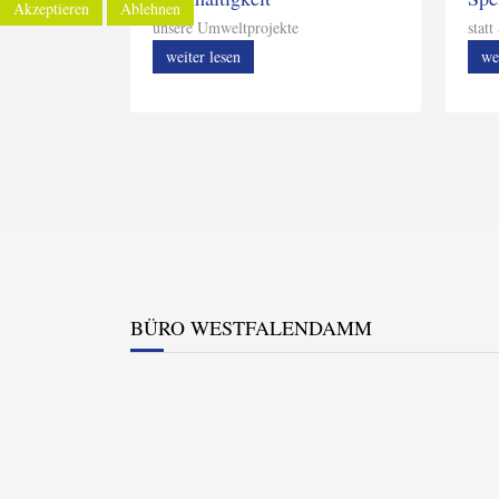
Akzeptieren
Ablehnen
unsere Umweltprojekte
stat
weiter lesen
we
BÜRO WESTFALENDAMM