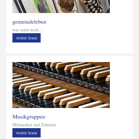
gemeindeleben
was sonst noch...
weiter lesen
Musikgruppen
Mitmachen und Zuhören
weiter lesen