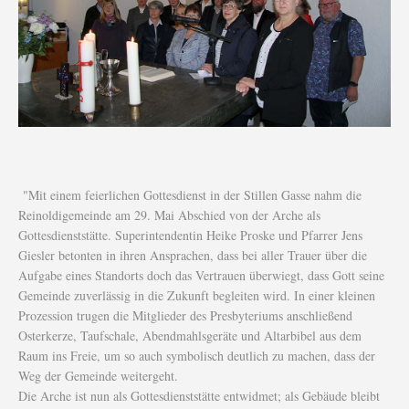
"Mit einem feierlichen Gottesdienst in der Stillen Gasse nahm die
Reinoldigemeinde am 29. Mai Abschied von der Arche als
Gottesdienststätte. Superintendentin Heike Proske und Pfarrer Jens
Giesler betonten in ihren Ansprachen, dass bei aller Trauer über die
Aufgabe eines Standorts doch das Vertrauen überwiegt, dass Gott seine
Gemeinde zuverlässig in die Zukunft begleiten wird. In einer kleinen
Prozession trugen die Mitglieder des Presbyteriums anschließend
Osterkerze, Taufschale, Abendmahlsgeräte und Altarbibel aus dem
Raum ins Freie, um so auch symbolisch deutlich zu machen, dass der
Weg der Gemeinde weitergeht.
Die Arche ist nun als Gottesdienststätte entwidmet; als Gebäude bleibt