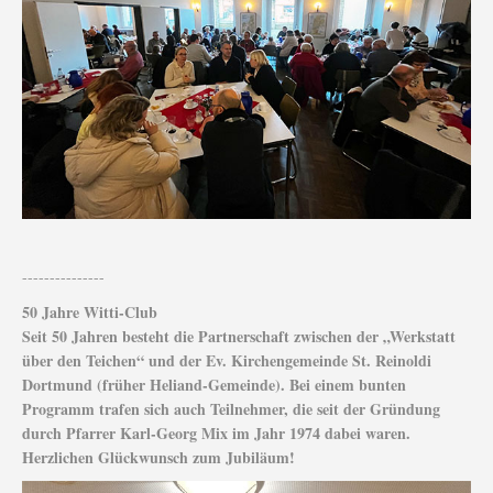
---------------
50 Jahre Witti-Club
Seit 50 Jahren besteht die Partnerschaft zwischen der „Werkstatt
über den Teichen“ und der Ev. Kirchengemeinde St. Reinoldi
Dortmund (früher Heliand-Gemeinde). Bei einem bunten
Programm trafen sich auch Teilnehmer, die seit der Gründung
durch Pfarrer Karl-Georg Mix im Jahr 1974 dabei waren.
Herzlichen Glückwunsch zum Jubiläum!