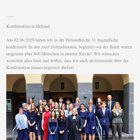
-----
Konfirmation in Heliand
Am 02.06.2025 haben wir in der Heliandkirche 31 Jugendliche
konfirmiert. In den zwei Gottesdiensten, begleitet von der Band, waren
insgesamt über 800 Menschen in unserer Kirche! Wir wünschen
weiterhin alles Gute und hoffen, dass wir euch als Gemeinde über die
Konfirmation hinaus begleiten dürfen!