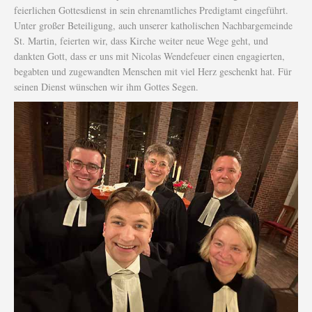
feierlichen Gottesdienst in sein ehrenamtliches Predigtamt eingeführt.
Unter großer Beteiligung, auch unserer katholischen Nachbargemeinde
St. Martin, feierten wir, dass Kirche weiter neue Wege geht, und
dankten Gott, dass er uns mit Nicolas Wendefeuer einen engagierten,
begabten und zugewandten Menschen mit viel Herz geschenkt hat. Für
seinen Dienst wünschen wir ihm Gottes Segen.