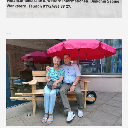
.
----