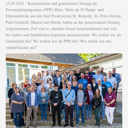
15.05.2025 - Kennenlernen und gemeinsame Sitzung im
Personalplanungsraum (PPR) Mitte. Mehr als 50 Haupt- und
Ehrenamtliche aus den fünf Presbyterien St. Reinoldi, St. Petri-Nicolai,
Paul-Gerhardt, Marien und Hörde, haben an der gemeinsamen Sitzung
teilgenommen. Ziel war es, einander besser kennenzulernen und sich
bei Imbiss und Inhaltlichen Impulsen auszutauschen. Wo wollen wir als
Gemeinden hin? Wo wollen wir als PPR hin? Wie stellen wir uns
zukunftssicher auf?