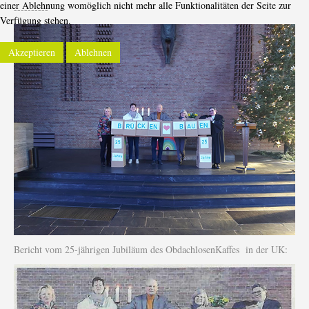
einer Ablehnung womöglich nicht mehr alle Funktionalitäten der Seite zur
----------
Verfügung stehen.
Akzeptieren
Ablehnen
Bericht vom 25-jährigen Jubiläum des ObdachlosenKaffes in der UK: