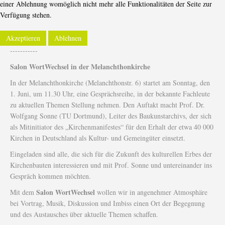
einer Ablehnung womöglich nicht mehr alle Funktionalitäten der Seite zur
Verfügung stehen.
Akzeptieren
Ablehnen
-----------
Salon WortWechsel in der Melanchthonkirche
In der Melanchthonkirche (Melanchthonstr. 6) startet am Sonntag, den
1. Juni, um 11.30 Uhr, eine Gesprächsreihe, in der bekannte Fachleute
zu aktuellen Themen Stellung nehmen. Den Auftakt macht Prof. Dr.
Wolfgang Sonne (TU Dortmund), Leiter des Baukunstarchivs, der sich
als Mitinitiator des „Kirchenmanifestes“ für den Erhalt der etwa 40 000
Kirchen in Deutschland als Kultur- und Gemeingüter einsetzt.
Eingeladen sind alle, die sich für die Zukunft des kulturellen Erbes der
Kirchenbauten interessieren und mit Prof. Sonne und untereinander ins
Gespräch kommen möchten.
Salon WortWechsel
Mit dem
wollen wir in angenehmer Atmosphäre
bei Vortrag, Musik, Diskussion und Imbiss einen Ort der Begegnung
und des Austausches über aktuelle Themen schaffen.