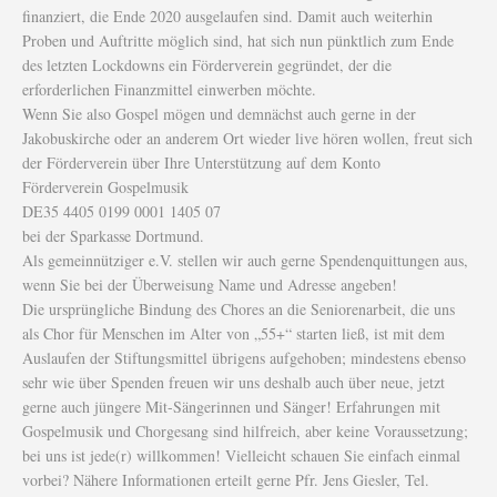
finanziert, die Ende 2020 ausgelaufen sind. Damit auch weiterhin
Proben und Auftritte möglich sind, hat sich nun pünktlich zum Ende
des letzten Lockdowns ein Förderverein gegründet, der die
erforderlichen Finanzmittel einwerben möchte.
Wenn Sie also Gospel mögen und demnächst auch gerne in der
Jakobuskirche oder an anderem Ort wieder live hören wollen, freut sich
der Förderverein über Ihre Unterstützung auf dem Konto
Förderverein Gospelmusik
DE35 4405 0199 0001 1405 07
bei der Sparkasse Dortmund.
Als gemeinnütziger e.V. stellen wir auch gerne Spendenquittungen aus,
wenn Sie bei der Überweisung Name und Adresse angeben!
Die ursprüngliche Bindung des Chores an die Seniorenarbeit, die uns
als Chor für Menschen im Alter von „55+“ starten ließ, ist mit dem
Auslaufen der Stiftungsmittel übrigens aufgehoben; mindestens ebenso
sehr wie über Spenden freuen wir uns deshalb auch über neue, jetzt
gerne auch jüngere Mit-Sängerinnen und Sänger! Erfahrungen mit
Gospelmusik und Chorgesang sind hilfreich, aber keine Voraussetzung;
bei uns ist jede(r) willkommen! Vielleicht schauen Sie einfach einmal
vorbei? Nähere Informationen erteilt gerne Pfr. Jens Giesler, Tel.