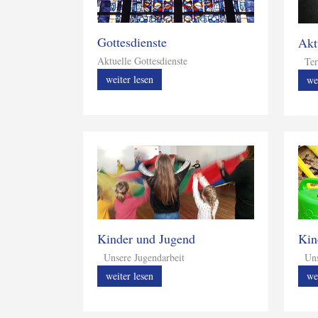
Gottesdienste
Akt
Aktuelle Gottesdienste
Ter
weiter lesen
we
Kinder und Jugend
Kin
Unsere Jugendarbeit
Unse
weiter lesen
we