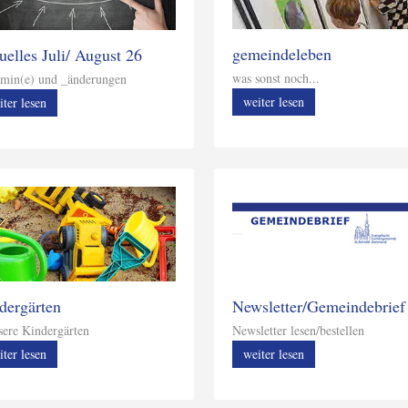
gemeindeleben
uelles Juli/ August 26
was sonst noch...
min(e) und _änderungen
weiter lesen
iter lesen
dergärten
Newsletter/Gemeindebrief
re Kindergärten
Newsletter lesen/bestellen
iter lesen
weiter lesen