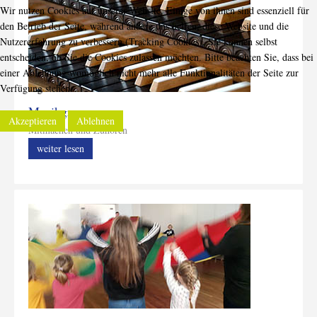
Wir nutzen Cookies auf unserer Website. Einige von ihnen sind essenziell für
den Betrieb der Seite, während andere uns helfen, diese Website und die
Nutzererfahrung zu verbessern (Tracking Cookies). Sie können selbst
entscheiden, ob Sie die Cookies zulassen möchten. Bitte beachten Sie, dass bei
einer Ablehnung womöglich nicht mehr alle Funktionalitäten der Seite zur
Verfügung stehen.
Musikgruppen
Akzeptieren
Ablehnen
Mitmachen und Zuhören
weiter lesen