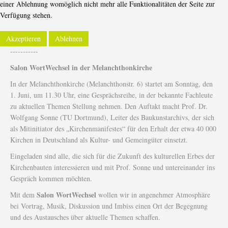
einer Ablehnung womöglich nicht mehr alle Funktionalitäten der Seite zur
Verfügung stehen.
Akzeptieren
Ablehnen
-----------
Salon WortWechsel in der Melanchthonkirche
In der Melanchthonkirche (Melanchthonstr. 6) startet am Sonntag, den
1. Juni, um 11.30 Uhr, eine Gesprächsreihe, in der bekannte Fachleute
zu aktuellen Themen Stellung nehmen. Den Auftakt macht Prof. Dr.
Wolfgang Sonne (TU Dortmund), Leiter des Baukunstarchivs, der sich
als Mitinitiator des „Kirchenmanifestes“ für den Erhalt der etwa 40 000
Kirchen in Deutschland als Kultur- und Gemeingüter einsetzt.
Eingeladen sind alle, die sich für die Zukunft des kulturellen Erbes der
Kirchenbauten interessieren und mit Prof. Sonne und untereinander ins
Gespräch kommen möchten.
Salon WortWechsel
Mit dem
wollen wir in angenehmer Atmosphäre
bei Vortrag, Musik, Diskussion und Imbiss einen Ort der Begegnung
und des Austausches über aktuelle Themen schaffen.