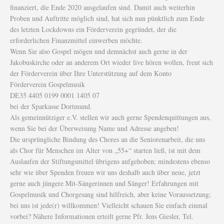
finanziert, die Ende 2020 ausgelaufen sind. Damit auch weiterhin
Proben und Auftritte möglich sind, hat sich nun pünktlich zum Ende
des letzten Lockdowns ein Förderverein gegründet, der die
erforderlichen Finanzmittel einwerben möchte.
Wenn Sie also Gospel mögen und demnächst auch gerne in der
Jakobuskirche oder an anderem Ort wieder live hören wollen, freut sich
der Förderverein über Ihre Unterstützung auf dem Konto
Förderverein Gospelmusik
DE35 4405 0199 0001 1405 07
bei der Sparkasse Dortmund.
Als gemeinnütziger e.V. stellen wir auch gerne Spendenquittungen aus,
wenn Sie bei der Überweisung Name und Adresse angeben!
Die ursprüngliche Bindung des Chores an die Seniorenarbeit, die uns
als Chor für Menschen im Alter von „55+“ starten ließ, ist mit dem
Auslaufen der Stiftungsmittel übrigens aufgehoben; mindestens ebenso
sehr wie über Spenden freuen wir uns deshalb auch über neue, jetzt
gerne auch jüngere Mit-Sängerinnen und Sänger! Erfahrungen mit
Gospelmusik und Chorgesang sind hilfreich, aber keine Voraussetzung;
bei uns ist jede(r) willkommen! Vielleicht schauen Sie einfach einmal
vorbei? Nähere Informationen erteilt gerne Pfr. Jens Giesler, Tel.